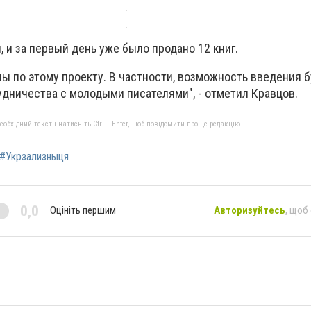
, и за первый день уже было продано 12 книг.
ы по этому проекту. В частности, возможность введения 
удничества с молодыми писателями", - отметил Кравцов.
бхідний текст і натисніть Ctrl + Enter, щоб повідомити про це редакцію
#Укрзализныця
0,0
Оцініть першим
Авторизуйтесь
, щоб