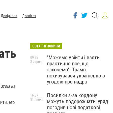
Довідкова
Дозвілля
ОСТАННІ НОВИНИ
ать
"Можемо увійти і взяти
09:25
2 серпня
практично все, що
захочемо": Трамп
похизувався українською
угодою про надра
 этом на
Посилки з-за кордону
16:57
31 липня
можуть подорожчати: уряд
ити, его
погодив нові податкові