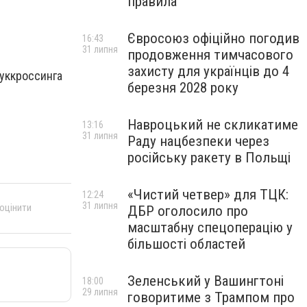
правила
Євросоюз офіційно погодив
16:43
31 липня
продовження тимчасового
захисту для українців до 4
буккроссинга
березня 2028 року
Навроцький не скликатиме
13:16
31 липня
Раду нацбезпеки через
російську ракету в Польщі
«Чистий четвер» для ТЦК:
12:24
31 липня
 оцінити
ДБР оголосило про
масштабну спецоперацію у
більшості областей
Зеленський у Вашингтоні
18:00
29 липня
говоритиме з Трампом про