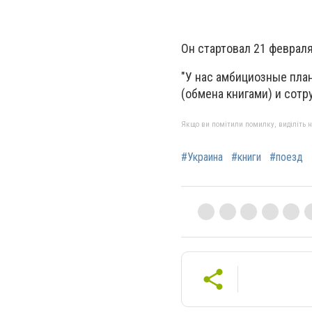
Он стартовал 21 февраля
"У нас амбициозные план
(обмена книгами) и сотр
Якщо ви помітили помилку, виділіть нео
#Украина
#книги
#поезд