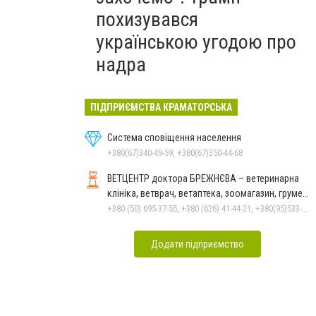
похизувався
українською угодою про
надра
ПІДПРИЄМСТВА КРАМАТОРСЬКА
Система сповіщення населення
+380(67)340-49-59, +380(67)350-44-68
ВЕТЦЕНТР доктора БРЕЖНЄВА – ветеринарна
клініка, ветврач, ветаптека, зоомагазин, грумер,
стрижки.
+380 (50) 695-37-55, +380 (626) 41-44-21, +380(95)533-90-03
Додати підприємство