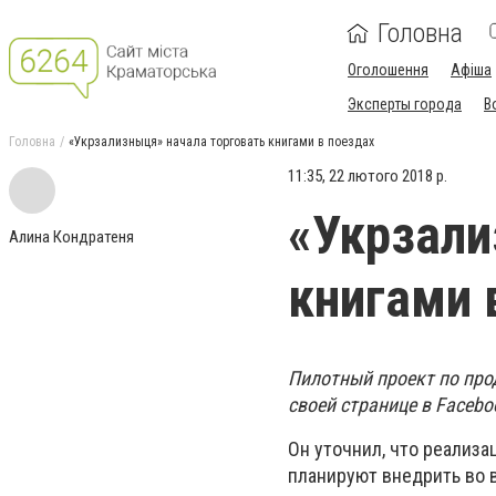
Головна
Оголошення
Афіша
Эксперты города
В
Головна
«Укрзализныця» начала торговать книгами в поездах
11:35, 22 лютого 2018 р.
«Укрзали
Алина Кондратеня
книгами 
Пилотный проект по прод
своей странице в Facebo
Он уточнил, что реализа
планируют внедрить во 