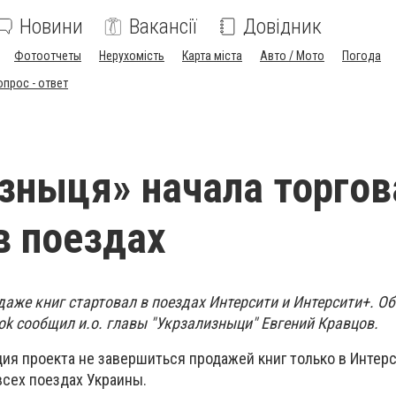
Новини
Вакансії
Довідник
Фотоотчеты
Нерухомість
Карта міста
Авто / Мото
Погода
опрос - ответ
зныця» начала торгов
в поездах
аже книг стартовал в поездах Интерсити и Интерсити+. Об
ok сообщил и.о. главы "Укрзализныци" Евгений Кравцов.
ция проекта не завершиться продажей книг только в Интерс
всех поездах Украины.