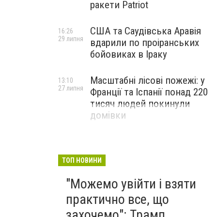
ракети Patriot
США та Саудівська Аравія
16:26
29 липня
вдарили по проіранських
бойовиках в Іраку
Масштабні лісові пожежі: у
13:10
27 липня
Франції та Іспанії понад 220
тисяч людей покинули
домівки
ТОП НОВИНИ
"Можемо увійти і взяти
практично все, що
захочемо": Трамп