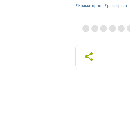
#Краматорск
#розыгрыш