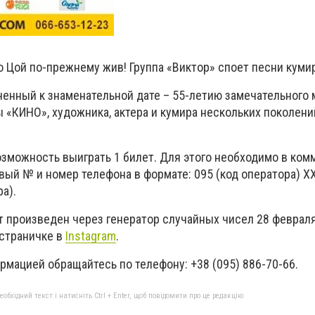
го Цой по-прежнему жив! Группа «Виктор» споет песни куми
ченный к знаменательной дате – 55-летию замечательного 
ы «КИНО», художника, актера и кумира нескольких поколени
озможность выиграть 1 билет. Для этого необходимо в ком
вый № и номер телефона в формате: 095 (код оператора) Х
а).
 произведен через генератор случайных чисел 28 февраля 
страничке в
Instagram
.
мацией обращайтесь по телефону: +38 (095) 886-70-66.
бхідний текст і натисніть Ctrl + Enter, щоб повідомити про це редакцію