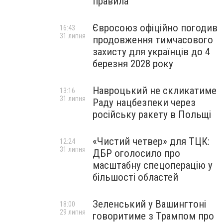
правила
Євросоюз офіційно погодив
16:43
31 липня
продовження тимчасового
захисту для українців до 4
березня 2028 року
Навроцький не скликатиме
13:16
31 липня
Раду нацбезпеки через
російську ракету в Польщі
«Чистий четвер» для ТЦК:
12:24
31 липня
ДБР оголосило про
масштабну спецоперацію у
більшості областей
Зеленський у Вашингтоні
18:00
29 липня
говоритиме з Трампом про