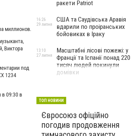
ракети Patriot
США та Саудівська Аравія
16:26
29 липня
вдарили по проіранських
ра миллионов.
бойовиках в Іраку
музыканта,
й, Виктора
Масштабні лісові пожежі: у
13:10
27 липня
Франції та Іспанії понад 220
тисяч людей покинули
ментарии под
домівки
ХХ 1234
в 09:30 в
ТОП НОВИНИ
Євросоюз офіційно
погодив продовження
тимчасового захисту