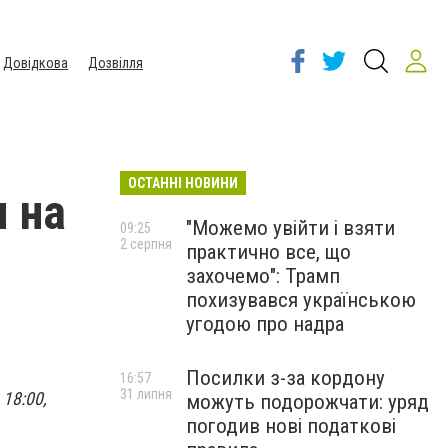
Довідкова
Дозвілля
ОСТАННІ НОВИНИ
 на
"Можемо увійти і взяти
09:25
2 серпня
практично все, що
захочемо": Трамп
похизувався українською
угодою про надра
Посилки з-за кордону
16:57
31 липня
18:00,
можуть подорожчати: уряд
погодив нові податкові