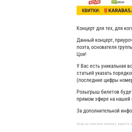
Концерт для тех, для ко
Данный концерт, приуро
поэта, основателя групп
Цоя!
У Вас есть уникальная в
статьей указать порядко
(последние цифры номер
Розыгрыш билетов будет
прямом эфире на нашей 
За дополнительной инфор
Якщо ви помітили помилку, виділіть нео