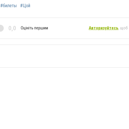
#билеты
#Цой
0,0
Оцініть першим
Авторизуйтесь
, щоб