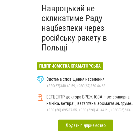
Навроцький не
скликатиме Раду
нацбезпеки через
російську ракету в
Польщі
ПІДПРИЄМСТВА КРАМАТОРСЬКА
Система сповіщення населення
+380(67)340-49-59, +380(67)350-44-68
ВЕТЦЕНТР доктора БРЕЖНЄВА – ветеринарна
клініка, ветврач, ветаптека, зоомагазин, грумер,
стрижки.
+380 (50) 695-37-55, +380 (626) 41-44-21, +380(95)533-90-03
Додати підприємство