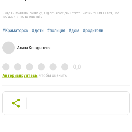
Якщо ви помітили помилку, виділіть необхідний текст і натисніть Ctrl + Enter, щоб
повідомити про це редакцію
#Краматорск
#дети
#полиция
#дом
#родители
Алина Кондратеня
0,0
Авторизируйтесь
, чтобы оценить