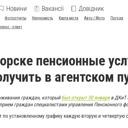
Новини
Вакансії
Довідник
Фотоотчеты
Нерухомість
Карта міста
Авто / Мото
Погода
опрос - ответ
орске пенсионные усл
лучить в агентском п
луживания граждан, который
был открыт 30 января
в ДКиТ 
 прием граждан специалистами управления Пенсионного ф
ет по установленному графику каждую вторую и четвертую 