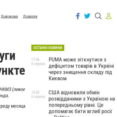
Довідкова
Дозвілля
ОСТАННІ НОВИНИ
уги
PUMA може зіткнутися з
17:46
6 серпня
дефіцитом товарів в Україні
ункте
через знищення складу під
Києвом
НКМЗ (левое
США відновили обмін
15:00
онда.
6 серпня
розвідданими з Україною на
попередньому рівні. Це
среду месяца
допомагає бити вглиб росії