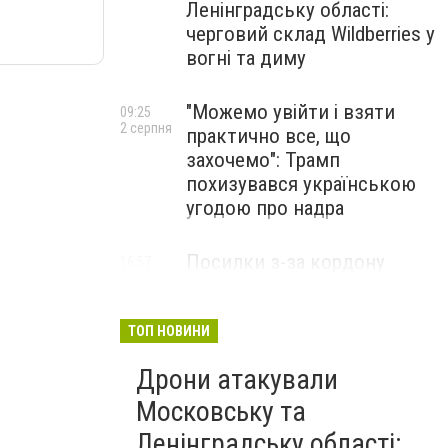
Ленінградську області:
черговий склад Wildberries у
вогні та диму
"Можемо увійти і взяти
09:25
2 серпня
практично все, що
захочемо": Трамп
похизувався українською
угодою про надра
Посилки з-за кордону
16:57
31 липня
можуть подорожчати: уряд
погодив нові податкові
правила
ТОП НОВИНИ
Дрони атакували
Московську та
Ленінградську області: