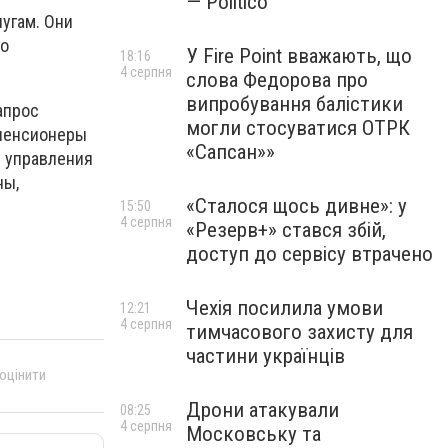
— Politico
угам. Они
го
У Fire Point вважають, що
18:16
4 серпня
слова Федорова про
випробування балістики
апрос
могли стосуватися ОТРК
 пенсионеры
«Сапсан»»
ы управления
ны,
«Сталося щось дивне»: у
15:50
4 серпня
«Резерв+» стався збій,
доступ до сервісу втрачено
Чехія посилила умови
12:21
4 серпня
тимчасового захисту для
частини українців
 оцінити
Дрони атакували
08:25
4 серпня
Московську та