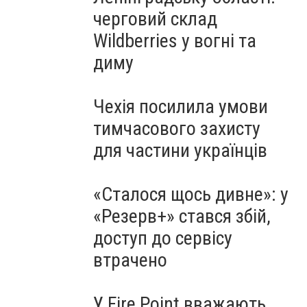
черговий склад
Wildberries у вогні та
диму
Чехія посилила умови
тимчасового захисту
для частини українців
«Сталося щось дивне»: у
«Резерв+» стався збій,
доступ до сервісу
втрачено
У Fire Point вважають,