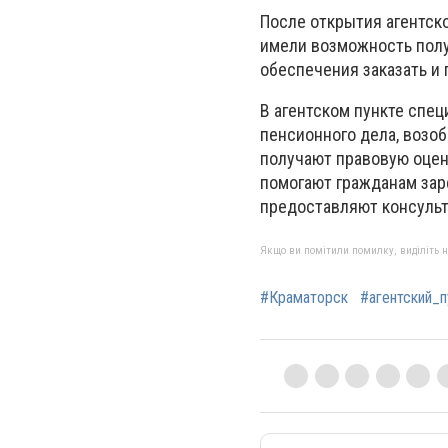
После открытия агентско
имели возможность полу
обеспечения заказать и 
В агентском пункте спе
пенсионного дела, возо
получают правовую оцен
помогают гражданам зар
предоставляют консульт
Якщо ви помітили помилку, виділіть нео
#Краматорск
#агентский_п