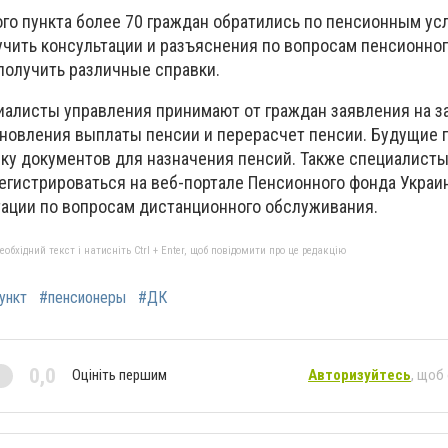
го пункта более 70 граждан обратились по пенсионным усл
чить консультации и разъяснения по вопросам пенсионно
получить различные справки.
циалисты управления принимают от граждан заявления на з
бновления выплаты пенсии и перерасчет пенсии. Будущие
ку документов для назначения пенсий. Также специалист
егистрироваться на веб-портале Пенсионного фонда Украи
ации по вопросам дистанционного обслуживания.
бхідний текст і натисніть Ctrl + Enter, щоб повідомити про це редакцію
ункт
#пенсионеры
#ДК
0,0
Оцініть першим
Авторизуйтесь
, щоб