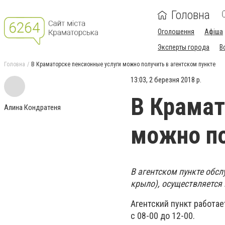
Головна
Оголошення
Афіша
Эксперты города
В
Головна
В Краматорске пенсионные услуги можно получить в агентском пункте
13:03, 2 березня 2018 р.
В Крамат
Алина Кондратеня
можно по
В агентском пункте обс
крыло), осуществляется
Агентский пункт работа
с 08-00 до 12-00.