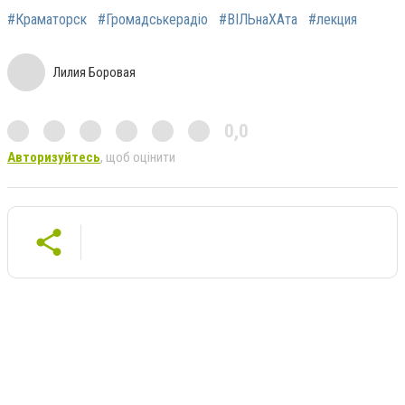
#Краматорск
#Громадськерадіо
#ВІЛЬнаХАта
#лекция
Лилия Боровая
0,0
Авторизуйтесь
, щоб оцінити