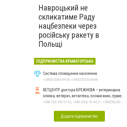
Навроцький не
скликатиме Раду
нацбезпеки через
російську ракету в
Польщі
ПІДПРИЄМСТВА КРАМАТОРСЬКА
Система сповіщення населення
+380(67)340-49-59, +380(67)350-44-68
ВЕТЦЕНТР доктора БРЕЖНЄВА – ветеринарна
клініка, ветврач, ветаптека, зоомагазин, грумер,
стрижки.
+380 (50) 695-37-55, +380 (626) 41-44-21, +380(95)533-90-03
Додати підприємство