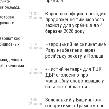
правила
тся 3-
ев бизнеса.
Євросоюз офіційно погодив
16:43
 которая
31 липня
продовження тимчасового
разного
захисту для українців до 4
березня 2028 року
веряют как
Навроцький не скликатиме
мбициозных
13:16
31 липня
Раду нацбезпеки через
російську ракету в Польщі
манд, узнать
собственными
«Чистий четвер» для ТЦК:
12:24
31 липня
ДБР оголосило про
масштабну спецоперацію у
більшості областей
Зеленський у Вашингтоні
18:00
29 липня
говоритиме з Трампом про