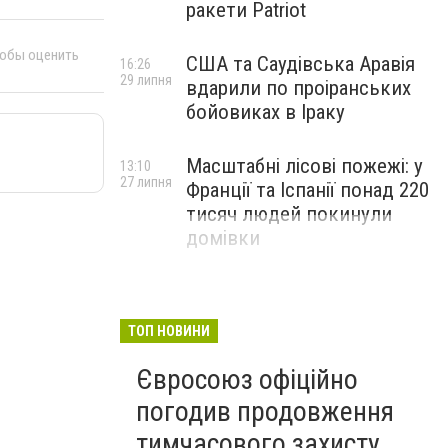
ракети Patriot
тобы оценить
США та Саудівська Аравія
16:26
29 липня
вдарили по проіранських
бойовиках в Іраку
Масштабні лісові пожежі: у
13:10
27 липня
Франції та Іспанії понад 220
тисяч людей покинули
домівки
ТОП НОВИНИ
Євросоюз офіційно
погодив продовження
тимчасового захисту