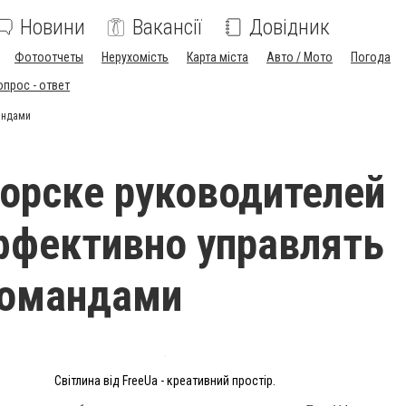
Новини
Вакансії
Довідник
Фотоотчеты
Нерухомість
Карта міста
Авто / Мото
Погода
опрос - ответ
андами
орске руководителей
ффективно управлять
командами
Світлина від FreeUa - креативний простір.