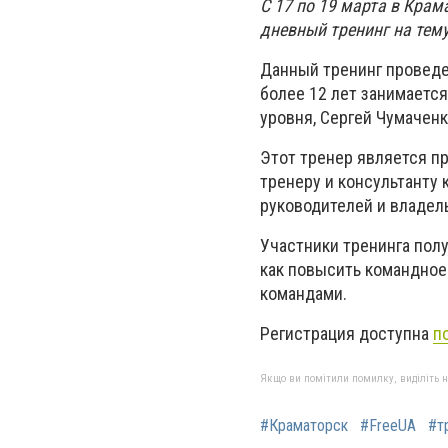
С 17 по 19 марта в Крам
дневный тренинг на тему
Данный тренинг проведет
более 12 лет занимаетс
уровня, Сергей Чумаченк
Этот тренер является п
тренеру и консультанту
руководителей и владел
Участники тренинга пол
как повысить командно
командами.
Регистрация доступна
п
Якщо ви помітили помилку, виділіть нео
#Краматорск
#FreeUA
#т