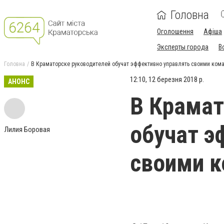
Головна
Оголошення
Афіша
Эксперты города
В
Головна
В Краматорске руководителей обучат эффективно управлять своими ком
12:10, 12 березня 2018 р.
АНОНС
В Крамат
обучат э
Лилия Боровая
своими 