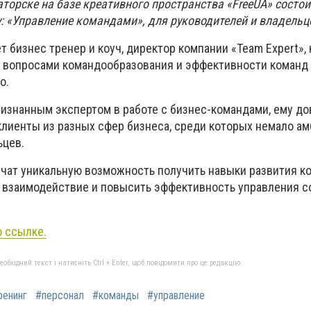
аторске на базе креативного пространства «FreeUA» состои
: «Управление командами», для руководителей и владельц
 бизнес тренер и коуч, директор компании «Team Expert»,
я вопросами командообразования и эффективности команд 
о.
ризнанным экспертом в работе с бизнес-командами, ему до
 клиенты из разных сфер бизнеса, среди которых немало а
ьцев.
учат уникальную возможность получить навыки развития ко
е взаимодействие и повысить эффективность управления 
о ссылке.
бхідний текст і натисніть Ctrl + Enter, щоб повідомити про це редакцію
ренинг
#персонал
#команды
#управление