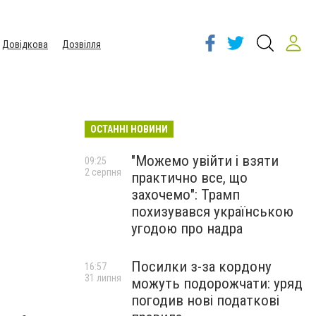
Довідкова
Дозвілля
ОСТАННІ НОВИНИ
"Можемо увійти і взяти
09:25
2 серпня
практично все, що
захочемо": Трамп
похизувався українською
угодою про надра
Посилки з-за кордону
16:57
31 липня
можуть подорожчати: уряд
погодив нові податкові