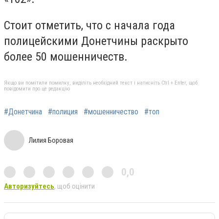
Стоит отметить, что с начала года
полицейскими Донетчины раскрыто
более 50 мошенничеств.
Якщо ви помітили помилку, виділіть необхідний текст і натисніть Ctrl + Enter, щоб
повідомити про це редакцію
#Донетчина
#полиция
#мошенничество
#топ
Лилия Боровая
0,0
Авторизуйтесь
, щоб оцінити