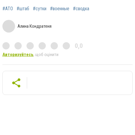
#АТО
#штаб
#сутки
#военные
#сводка
Алина Кондратеня
0,0
Авторизуйтесь
, щоб оцінити