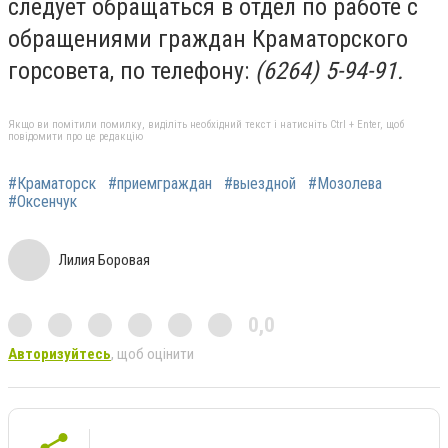
следует обращаться в отдел по работе с
обращениями граждан Краматорского
горсовета, по телефону:
(6264) 5-94-91.
Якщо ви помітили помилку, виділіть необхідний текст і натисніть Ctrl + Enter, щоб
повідомити про це редакцію
#Краматорск
#приемграждан
#выездной
#Мозолева
#Оксенчук
Лилия Боровая
0,0
Авторизуйтесь
, щоб оцінити