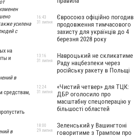
правила
ют
 изменен
шено
Євросоюз офіційно погодив
16:43
31 липня
также усилена
продовження тимчасового
людей с
захисту для українців до 4
березня 2028 року
ых на
Навроцький не скликатиме
13:16
яты и
31 липня
Раду нацбезпеки через
російську ракету в Польщі
нений в
«Чистий четвер» для ТЦК:
12:24
м средствам,
31 липня
ДБР оголосило про
масштабну спецоперацію у
більшості областей
пропустить
Зеленський у Вашингтоні
18:00
29 липня
ний в
говоритиме з Трампом про