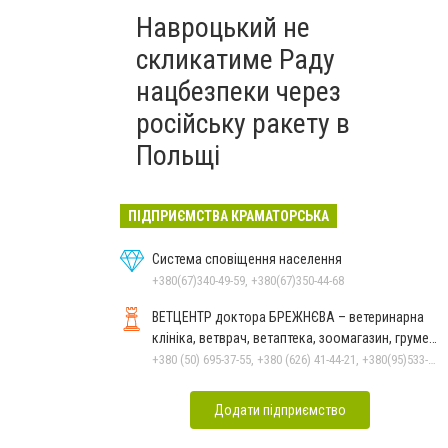
Навроцький не
скликатиме Раду
нацбезпеки через
російську ракету в
Польщі
ПІДПРИЄМСТВА КРАМАТОРСЬКА
Система сповіщення населення
+380(67)340-49-59, +380(67)350-44-68
ВЕТЦЕНТР доктора БРЕЖНЄВА – ветеринарна
клініка, ветврач, ветаптека, зоомагазин, грумер,
стрижки.
+380 (50) 695-37-55, +380 (626) 41-44-21, +380(95)533-90-03
Додати підприємство