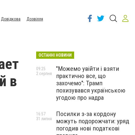
Довідкова
Дозвілля
ОСТАННІ НОВИНИ
ает
"Можемо увійти і взяти
09:25
2 серпня
практично все, що
й в
захочемо": Трамп
похизувався українською
угодою про надра
Посилки з-за кордону
16:57
31 липня
можуть подорожчати: уряд
погодив нові податкові