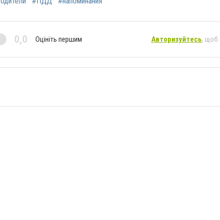
водители
#ПДД
#напоминания
0,0
Оцініть першим
Авторизуйтесь
, щоб