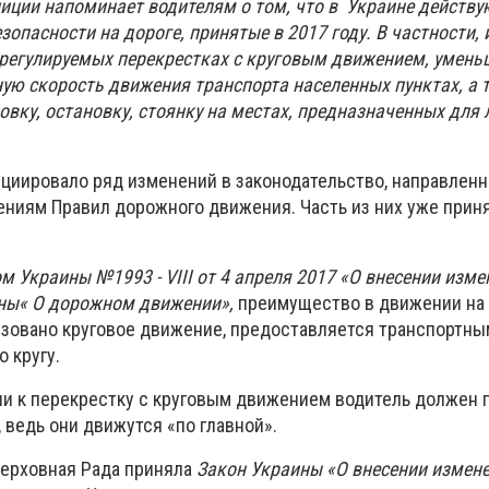
иции напоминает водителям о том, что в Украине действу
зопасности на дороге, принятые в 2017 году. В частности,
регулируемых перекрестках с круговым движением, умень
ю скорость движения транспорта населенных пунктах, а 
овку, остановку, стоянку на местах, предназначенных для 
циировало ряд изменений в законодательство, направленн
ниям Правил дорожного движения. Часть из них уже прин
м Украины №1993 - VIII от 4 апреля 2017 «О внесении изме
ины« О дорожном движении»,
преимущество в движении на
низовано круговое движение, предоставляется транспортны
 кругу.
и к перекрестку с круговым движением водитель должен 
, ведь они движутся «по главной».
Верховная Рада приняла
Закон Украины «О внесении измене