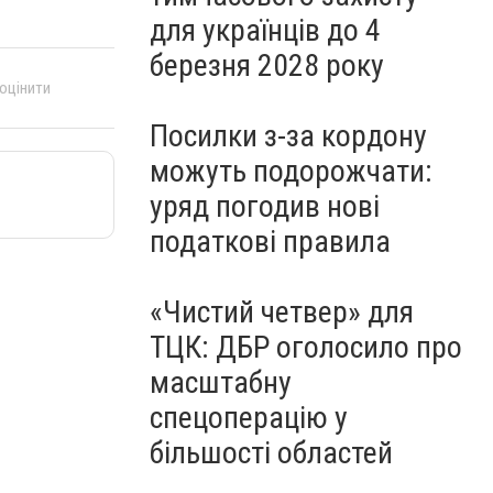
для українців до 4
березня 2028 року
 оцінити
Посилки з-за кордону
можуть подорожчати:
уряд погодив нові
податкові правила
«Чистий четвер» для
ТЦК: ДБР оголосило про
масштабну
спецоперацію у
більшості областей