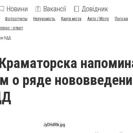
Новини
Вакансії
Довідник
Фотоотчеты
Нерухомість
Карта міста
Авто / Мото
Погода
опрос - ответ
ере ПДД
Краматорска напомин
м о ряде нововведени
ДД
JyDHdRIk.jpg