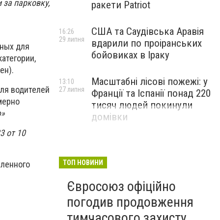
 за парковку,
ракети Patriot
США та Саудівська Аравія
16:26
29 липня
вдарили по проіранських
нных для
бойовиках в Іраку
атегории,
ен).
Масштабні лісові пожежі: у
13:10
для водителей
27 липня
Франції та Іспанії понад 220
мерно
тисяч людей покинули
ю»
домівки
3 от 10
ТОП НОВИНИ
еленного
Євросоюз офіційно
погодив продовження
тимчасового захисту