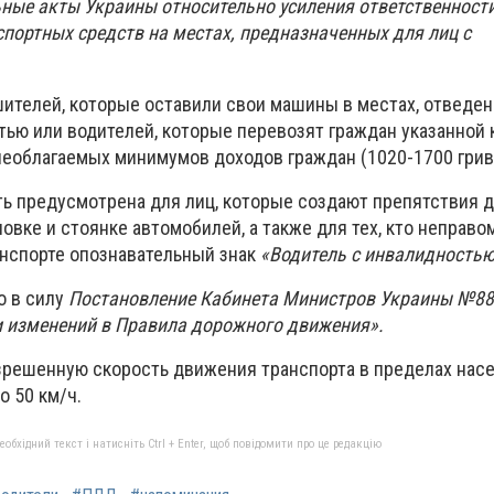
ные акты Украины относительно усиления ответственности
спортных средств на местах, предназначенных для лиц с
ителей, которые оставили свои машины в местах, отведе
ью или водителей, которые перевозят граждан указанной к
 необлагаемых минимумов доходов граждан (1020-1700 грив
ть предусмотрена для лиц, которые создают препятствия 
овке и стоянке автомобилей, а также для тех, кто неправо
анспорте опознавательный знак
«Водитель с инвалидность
о в силу
Постановление Кабинета Министров Украины №88
и изменений в Правила дорожного движения».
решенную скорость движения транспорта в пределах нас
о 50 км/ч.
бхідний текст і натисніть Ctrl + Enter, щоб повідомити про це редакцію