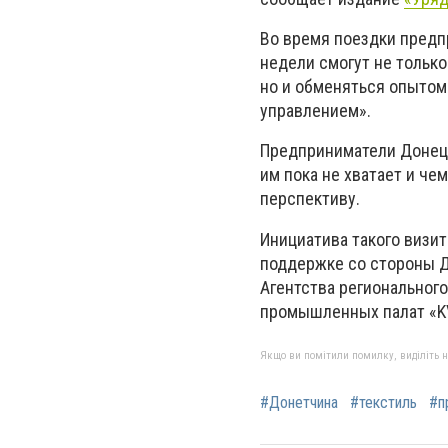
Во время поездки предп
недели смогут не тольк
но и обменяться опытом
управлением».
Предприниматели Донецко
им пока не хватает и че
перспективу.
Инициатива такого визи
поддержке со стороны Д
Агентства регионального
промышленных палат «KV
Якщо ви помітили помилку, виділіть нео
#Донетчина
#текстиль
#п