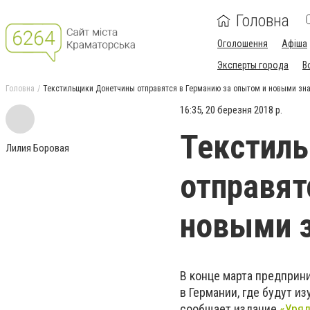
Головна
Оголошення
Афіша
Эксперты города
В
Головна
Текстильщики Донетчины отправятся в Германию за опытом и новыми зн
16:35, 20 березня 2018 р.
Текстил
Лилия Боровая
отправят
новыми 
В конце марта предприн
в Германии, где будут и
сообщает издание
«Уряд