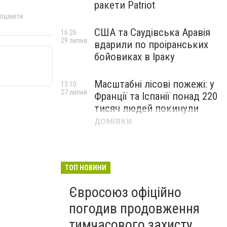
ракети Patriot
 оцінити
США та Саудівська Аравія
16:26
29 липня
вдарили по проіранських
бойовиках в Іраку
Масштабні лісові пожежі: у
13:10
27 липня
Франції та Іспанії понад 220
тисяч людей покинули
домівки
ТОП НОВИНИ
Євросоюз офіційно
погодив продовження
тимчасового захисту