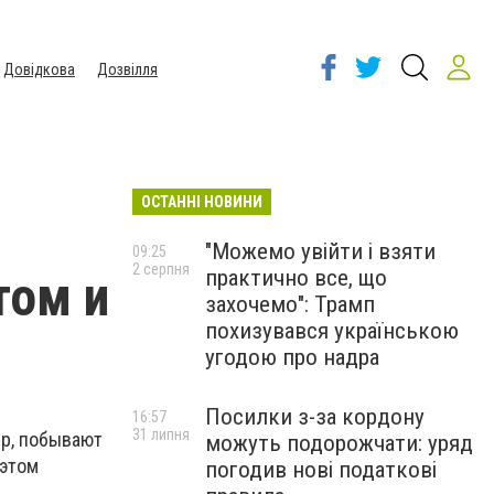
Довідкова
Дозвілля
ОСТАННІ НОВИНИ
"Можемо увійти і взяти
09:25
2 серпня
практично все, що
том и
захочемо": Трамп
похизувався українською
угодою про надра
Посилки з-за кордону
16:57
31 липня
ер, побывают
можуть подорожчати: уряд
 этом
погодив нові податкові