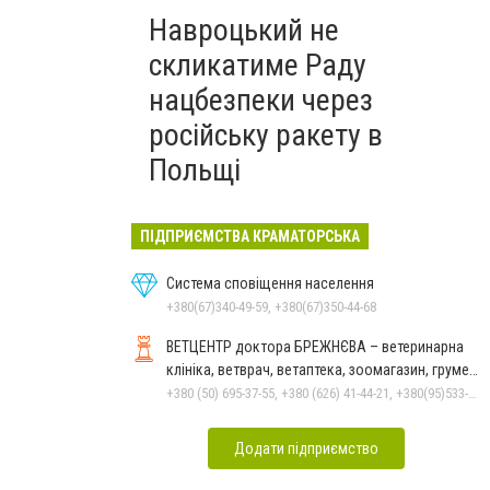
Навроцький не
скликатиме Раду
нацбезпеки через
російську ракету в
Польщі
ПІДПРИЄМСТВА КРАМАТОРСЬКА
Система сповіщення населення
+380(67)340-49-59, +380(67)350-44-68
ВЕТЦЕНТР доктора БРЕЖНЄВА – ветеринарна
клініка, ветврач, ветаптека, зоомагазин, грумер,
стрижки.
+380 (50) 695-37-55, +380 (626) 41-44-21, +380(95)533-90-03
Додати підприємство