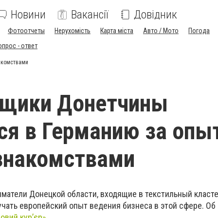
Новини
Вакансії
Довідник
Фотоотчеты
Нерухомість
Карта міста
Авто / Мото
Погода
опрос - ответ
акомствами
ьщики Донетчины
ся в Германию за опы
знакомствами
иматели Донецкой области, входящие в текстильный класт
зучать европейский опыт ведения бизнеса в этой сфере. Об
овий кур’єр»
.