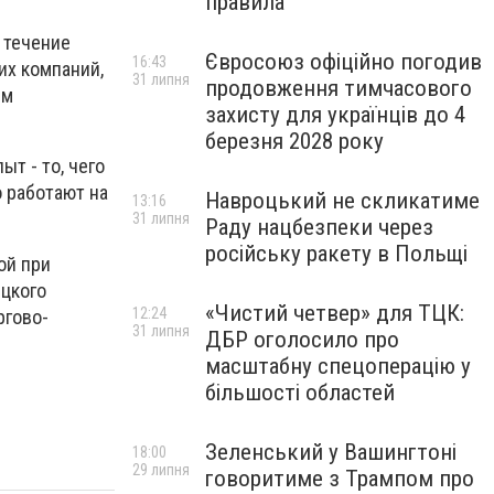
правила
 течение
Євросоюз офіційно погодив
16:43
их компаний,
31 липня
продовження тимчасового
ым
захисту для українців до 4
березня 2028 року
т - то, чего
о работают на
Навроцький не скликатиме
13:16
31 липня
Раду нацбезпеки через
російську ракету в Польщі
ой при
цкого
«Чистий четвер» для ТЦК:
12:24
ргово-
31 липня
ДБР оголосило про
масштабну спецоперацію у
більшості областей
Зеленський у Вашингтоні
18:00
29 липня
говоритиме з Трампом про