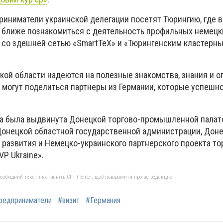
риниматели украинской делегации посетят Тюрингию, где в
о ближе познакомиться с деятельность профильных немецк
 со здешней сетью «SmartTeX» и «Тюрингенским кластерн
й области надеются на полезные знакомства, знания и опы
м могут поделиться партнеры из Германии, которые успешн
та была выдвинута Донецкой торгово-промышленной палат
онецкой областной государственной администрации, Доне
 развития и Немецко-украинского партнерского проекта то
P Ukraine».
бхідний текст і натисніть Ctrl + Enter, щоб повідомити про це редакцію
редприниматели
#визит
#Германия