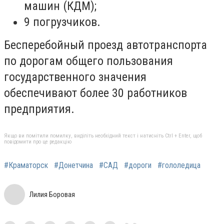
машин (КДМ);
9 погрузчиков.
Бесперебойный проезд автотранспорта
по дорогам общего пользования
государственного значения
обеспечивают более 30 работников
предприятия.
Якщо ви помітили помилку, виділіть необхідний текст і натисніть Ctrl + Enter, щоб
повідомити про це редакцію
#Краматорск
#Донетчина
#САД
#дороги
#гололедица
Лилия Боровая