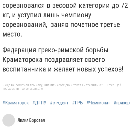
соревновался в весовой категории до 72
кг, и
уступил лишь чемпиону
соревнований, заняв почетное третье
место.
Федерация греко-римской борьбы
Краматорска поздравляет своего
воспитанника и желает новых успехов!
Якщо ви помітили помилку, виділіть необхідний текст і натисніть Ctrl + Enter, щоб
повідомити про це редакцію
#Краматорск
#ДГПУ
#студент
#ГРБ
#Чемпионат
#призер
Лилия Боровая