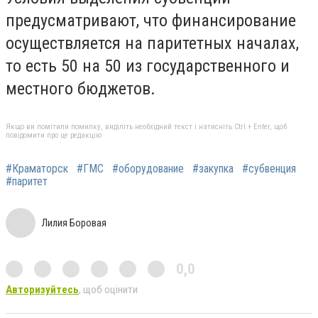
предусматривают, что финансирование
осуществляется на паритетных началах,
то есть 50 на 50 из государственного и
местного бюджетов.
Якщо ви помітили помилку, виділіть необхідний текст і натисніть Ctrl + Enter, щоб
повідомити про це редакцію
#Краматорск
#ГМС
#оборудование
#закупка
#субвенция
#паритет
Лилия Боровая
0,0
Авторизуйтесь
, щоб оцінити