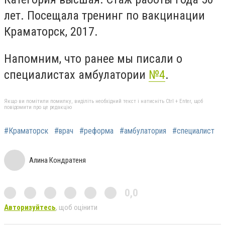
лет. Посещала тренинг по вакцинации
Краматорск, 2017.
Напомним, что ранее мы писали о
специалистах амбулатории
№4
.
Якщо ви помітили помилку, виділіть необхідний текст і натисніть Ctrl + Enter, щоб
повідомити про це редакцію
#Краматорск
#врач
#реформа
#амбулатория
#специалист
Алина Кондратеня
0,0
Авторизуйтесь
, щоб оцінити