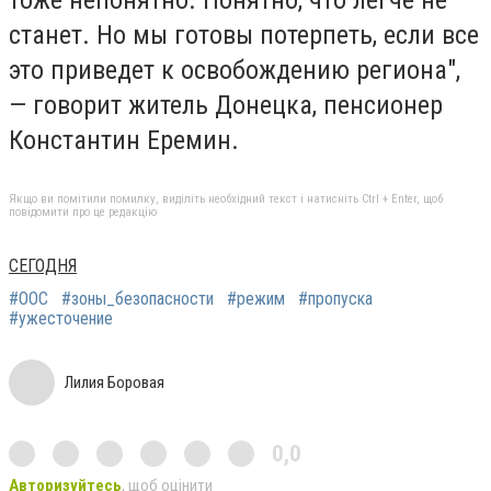
станет. Но мы готовы потерпеть, если все
это приведет к освобождению региона",
— говорит житель Донецка, пенсионер
Константин Еремин.
Якщо ви помітили помилку, виділіть необхідний текст і натисніть Ctrl + Enter, щоб
повідомити про це редакцію
СЕГОДНЯ
#ООС
#зоны_безопасности
#режим
#пропуска
#ужесточение
Лилия Боровая
0,0
Авторизуйтесь
, щоб оцінити