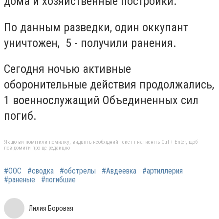
дома и хозяйственные постройки.
По данным разведки, один оккупант
уничтожен, 5 - получили ранения.
Сегодня ночью активные
оборонительные действия продолжались,
1 военнослужащий Объединенных сил
погиб.
Якщо ви помітили помилку, виділіть необхідний текст і натисніть Ctrl + Enter, щоб
повідомити про це редакцію
#ООС
#сводка
#обстрелы
#Авдеевка
#артиллерия
#раненые
#погибшие
Лилия Боровая