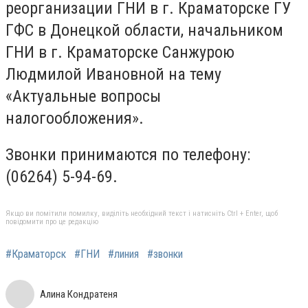
реорганизации ГНИ в г. Краматорске ГУ
ГФС в Донецкой области, начальником
ГНИ в г. Краматорске Санжурою
Людмилой Ивановной на тему
«Актуальные вопросы
налогообложения».
Звонки принимаются по телефону:
(06264) 5-94-69.
Якщо ви помітили помилку, виділіть необхідний текст і натисніть Ctrl + Enter, щоб
повідомити про це редакцію
#Краматорск
#ГНИ
#линия
#звонки
Алина Кондратеня