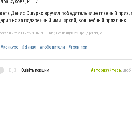
дра Сукова, № 17.
овета Денис Ошурко вручил победительнице главный приз,
дарил их за подаренный ими яркий, волшебный праздник.
бхідний текст і натисніть Ctrl + Enter, щоб повідомити про це редакцію
#конкурс
#финал
#победители
#гран-при
0,0
Оцініть першим
Авторизуйтесь
, щоб