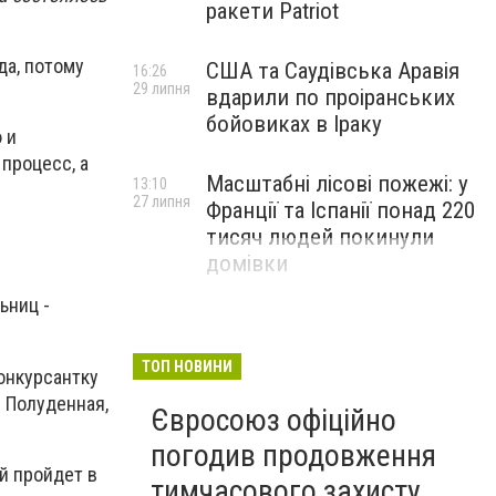
ракети Patriot
да, потому
США та Саудівська Аравія
16:26
29 липня
вдарили по проіранських
бойовиках в Іраку
 и
процесс, а
Масштабні лісові пожежі: у
13:10
27 липня
Франції та Іспанії понад 220
тисяч людей покинули
домівки
ьниц -
ТОП НОВИНИ
конкурсантку
я Полуденная,
Євросоюз офіційно
погодив продовження
й пройдет в
тимчасового захисту