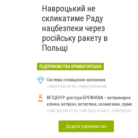
Навроцький не
скликатиме Раду
нацбезпеки через
російську ракету в
Польщі
ПІДПРИЄМСТВА КРАМАТОРСЬКА
Система сповіщення населення
+380(67)340-49-59, +380(67)350-44-68
ВЕТЦЕНТР доктора БРЕЖНЄВА – ветеринарна
клініка, ветврач, ветаптека, зоомагазин, грумер,
стрижки.
+380 (50) 695-37-55, +380 (626) 41-44-21, +380(95)533-90-03
Додати підприємство