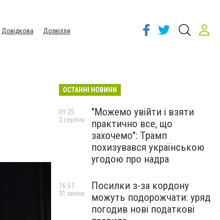
Довідкова
Дозвілля
ОСТАННІ НОВИНИ
"Можемо увійти і взяти
09:25
2 серпня
практично все, що
захочемо": Трамп
похизувався українською
угодою про надра
Посилки з-за кордону
16:57
31 липня
можуть подорожчати: уряд
погодив нові податкові