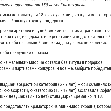
 рамках празднования 150-летия Краматорска.
мым не только для 18 юных участниц, но и для всего горо
имела большую группу поддержки.
разили зрителей и судей своими талантами, грациозностью
такой путь, выдержать все репетиции и подготовительный 
ить себя на большой сцене - задача далеко не из легких.
 себя наилучшим образом.
то из маленьких мисс не остался без титула и подарков,
рами и партнерами конкурса. И все же, выбрать победител
младшей возрастной категории (6 - 9 лет) жюри объявило 
днюю возрастную категорию (10 - 12 лет) возглавила Софи
ших девушек (13 - 15 лет) стала Дарья Еременко, №18.
во представлять Краматорск на Мини-мисс Украина, которы