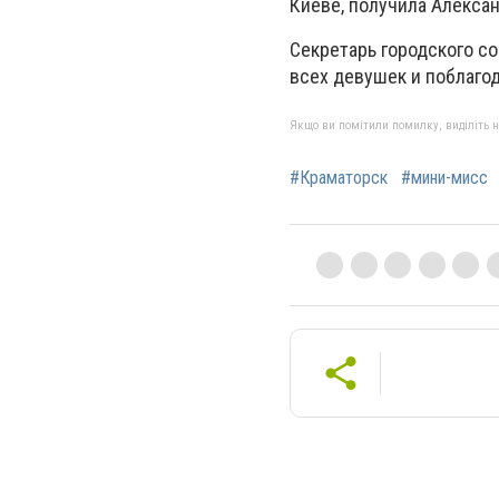
Киеве, получила Алексан
Секретарь городского с
всех девушек и поблаго
Якщо ви помітили помилку, виділіть нео
#Краматорск
#мини-мисс