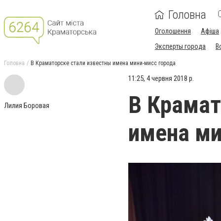
Головна
Оголошення
Афіша
Эксперты города
В
Головна
В Краматорске стали известны имена мини-мисс города
11:25, 4 червня 2018 р.
В Крамат
Лилия Боровая
имена ми