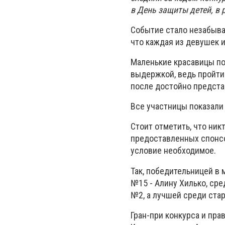
в День защиты детей, в
Событие стало незабывае
что каждая из девушек 
Маленькие красавицы по
выдержкой, ведь пройти 
после достойно представ
Все участницы показали
Стоит отметить, что ник
предоставленных спонсо
условие необходимое.
Так, победительницей в 
№15 - Алину Хилько, сре
№2, а лучшей среди стар
Гран-при конкурса и пра