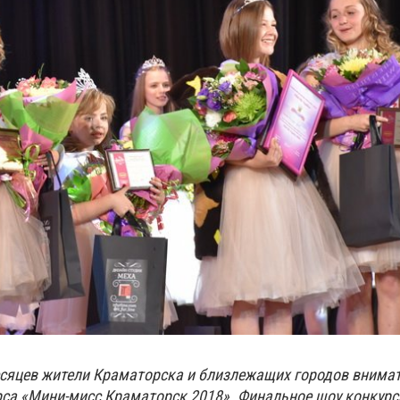
есяцев жители Краматорска и близлежащих городов внима
рса «Мини-мисс Краматорск 2018». Финальное шоу конкурс