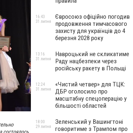
правила
Євросоюз офіційно погодив
16:43
31 липня
продовження тимчасового
захисту для українців до 4
березня 2028 року
Навроцький не скликатиме
13:16
31 липня
Раду нацбезпеки через
російську ракету в Польщі
«Чистий четвер» для ТЦК:
12:24
31 липня
ДБР оголосило про
масштабну спецоперацію у
більшості областей
Зеленський у Вашингтоні
18:00
тельно
29 липня
говоритиме з Трампом про
а состоялось