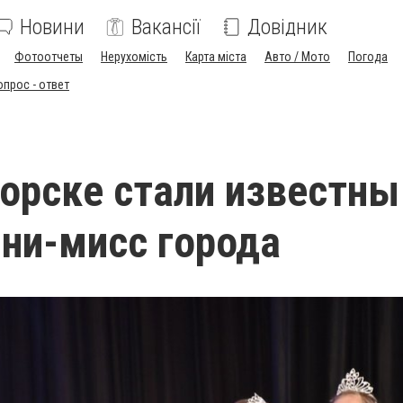
Новини
Вакансії
Довідник
Фотоотчеты
Нерухомість
Карта міста
Авто / Мото
Погода
опрос - ответ
орске стали известны
ни-мисс города