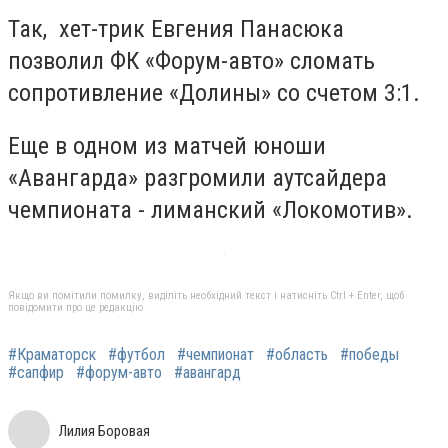
Так, хет-трик Евгения Панасюка
позволил ФК «Форум-авто» сломать
сопротивление «Долины» со счетом 3:1.
Еще в одном из матчей юноши
«Авангарда» разгромили аутсайдера
чемпионата - лиманский «Локомотив».
Якщо ви помітили помилку, виділіть необхідний текст і натисніть Ctrl + Enter, щоб
повідомити про це редакцію
#Краматорск
#футбол
#чемпионат
#область
#победы
#сапфир
#форум-авто
#авангард
Лилия Боровая