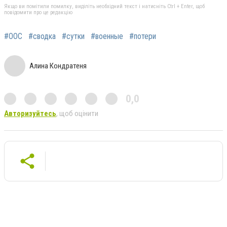
Якщо ви помітили помилку, виділіть необхідний текст і натисніть Ctrl + Enter, щоб
повідомити про це редакцію
#ООС
#сводка
#сутки
#военные
#потери
Алина Кондратеня
0,0
Авторизуйтесь
, щоб оцінити