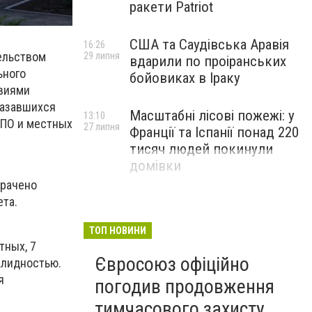
ракети Patriot
США та Саудівська Аравія
16:26
ельством
29 липня
вдарили по проіранських
ьного
бойовиках в Іраку
овиями
казавшихся
Масштабні лісові пожежі: у
13:10
ВПО и местных
27 липня
Франції та Іспанії понад 220
тисяч людей покинули
домівки
трачено
ета.
ТОП НОВИНИ
тных, 7
Євросоюз офіційно
валидностью.
я
погодив продовження
тимчасового захисту