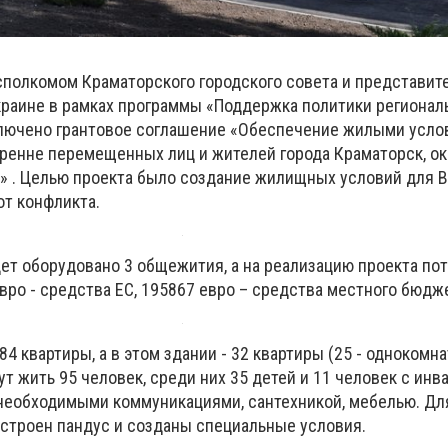
сполкомом Краматорского городского совета и представит
краине в рамках программы «Поддержка политики регионал
ключено грантовое соглашение «Обеспечение жилыми усл
ренне перемещенных лиц и жителей города Краматорск, о
» . Целью проекта было создание жилищных условий для 
от конфликта.
дет оборудовано 3 общежития, а на реализацию проекта по
вро - средства ЕС, 195867 евро – средства местного бюдж
4 квартиры, а в этом здании - 32 квартиры (25 - однокомна
ут жить 95 человек, среди них 35 детей и 11 человек с ин
необходимыми коммуникациями, сантехникой, мебелью. Дл
строен пандус и созданы специальные условия.