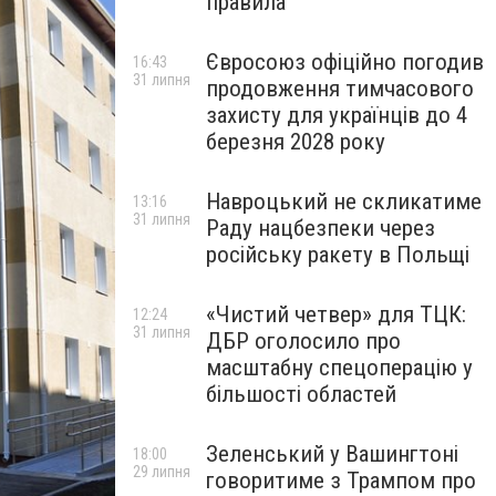
правила
Євросоюз офіційно погодив
16:43
31 липня
продовження тимчасового
захисту для українців до 4
березня 2028 року
Навроцький не скликатиме
13:16
31 липня
Раду нацбезпеки через
російську ракету в Польщі
«Чистий четвер» для ТЦК:
12:24
31 липня
ДБР оголосило про
масштабну спецоперацію у
більшості областей
Зеленський у Вашингтоні
18:00
29 липня
говоритиме з Трампом про