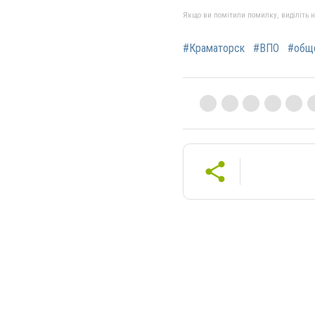
Якщо ви помітили помилку, виділіть нео
#Краматорск
#ВПО
#общ