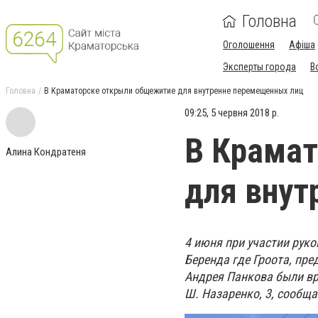
Головна
Оголошення
Афіша
Эксперты города
В
Головна
В Краматорске открыли общежитие для внутренне перемещенных лиц
09:25, 5 червня 2018 р.
В Крама
Алина Кондратеня
для внут
4 июня при участии рук
Беренда где Гроота, пр
Андрея Панкова были вр
Ш. Назаренко, 3, сообща