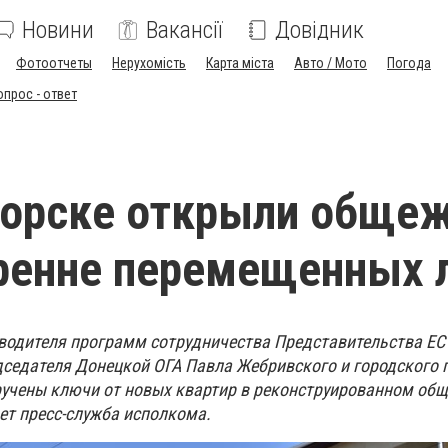
Новини
Вакансії
Довідник
Фотоотчеты
Нерухомість
Карта міста
Авто / Мото
Погода
опрос - ответ
торске открыли обще
ренне перемещенных 
оводителя программ сотрудничества Представительства ЕС
едседателя Донецкой ОГА Павла Жебривского и городского 
учены ключи от новых квартир в реконструированном общ
ет пресс-служба исполкома.