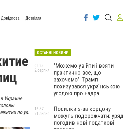
Довідкова
Дозвілля
ОСТАННІ НОВИНИ
житие
"Можемо увійти і взяти
09:25
2 серпня
практично все, що
лиц
захочемо": Трамп
похизувався українською
угодою про надра
 в Украине
головы
Посилки з-за кордону
16:57
ежитии по ул.
31 липня
можуть подорожчати: уряд
погодив нові податкові