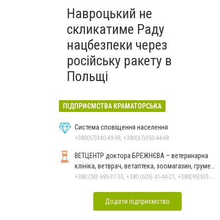
Навроцький не
скликатиме Раду
нацбезпеки через
російську ракету в
Польщі
ПІДПРИЄМСТВА КРАМАТОРСЬКА
Система сповіщення населення
+380(67)340-49-59, +380(67)350-44-68
ВЕТЦЕНТР доктора БРЕЖНЄВА – ветеринарна
клініка, ветврач, ветаптека, зоомагазин, грумер,
стрижки.
+380 (50) 695-37-55, +380 (626) 41-44-21, +380(95)533-90-03
Додати підприємство