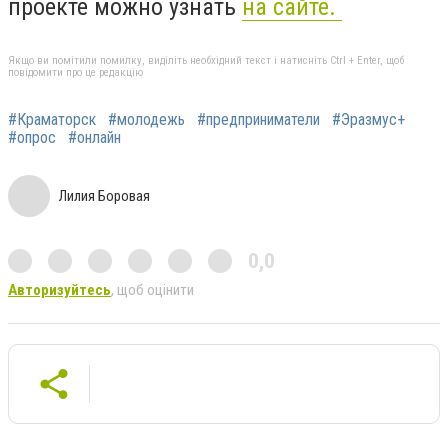
проекте можно узнать
на сайте.
Якщо ви помітили помилку, виділіть необхідний текст і натисніть Ctrl + Enter, щоб
повідомити про це редакцію
#Краматорск
#молодежь
#предприниматели
#Эразмус+
#опрос
#онлайн
Лилия Боровая
0,0
Авторизуйтесь
, щоб оцінити