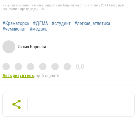
Якщо ви помітили помилку, виділіть необхідний текст і натисніть Ctrl + Enter, щоб
повідомити про це редакцію
#Краматорск
#ДГМА
#студент
#легкая_атлетика
#чемпионат
#медаль
Лилия Боровая
0,0
Авторизуйтесь
, щоб оцінити