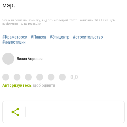
мэр.
Якщо ви помітили помилку, виділіть необхідний текст і натисніть Ctrl + Enter, щоб
повідомити про це редакцію
#Краматорск
#Панков
#Эпицентр
#строительство
#инвестиции
Лилия Боровая
0,0
Авторизуйтесь
, щоб оцінити