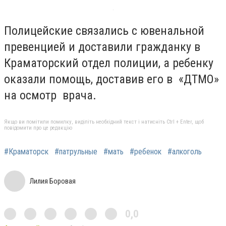
Полицейские связались с ювенальной
превенцией и доставили гражданку в
Краматорский отдел полиции, а ребенку
оказали помощь, доставив его в «ДТМО»
на осмотр врача.
Якщо ви помітили помилку, виділіть необхідний текст і натисніть Ctrl + Enter, щоб
повідомити про це редакцію
#Краматорск
#патрульные
#мать
#ребенок
#алкоголь
Лилия Боровая
0,0