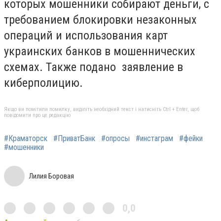
которых мошенники собирают деньги, с
требованием блокировки незаконных
операций и использования карт
украинских банков в мошеннических
схемах. Также подано заявление в
киберполицию.
Якщо ви помітили помилку, виділіть необхідний текст і натисніть Ctrl + Enter, щоб
повідомити про це редакцію
#Краматорск
#ПриватБанк
#опросы
#инстаграм
#фейки
#мошенники
Лилия Боровая
0,0