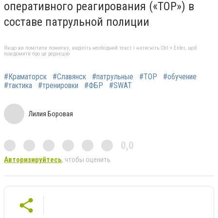
оперативного реагирования («ТОР») в
составе патрульной полиции
Якщо ви помітили помилку, виділіть необхідний текст і натисніть Ctrl + Enter, щоб
повідомити про це редакцію
#Краматорск
#Славянск
#патрульные
#ТОР
#обучение
#тактика
#тренировки
#ФБР
#SWAT
Лилия Боровая
0,0
Авторизируйтесь
, чтобы оценить