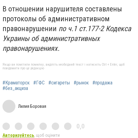
В отношении нарушителя составлены
протоколы об административном
правонарушении
по ч.1 ст.177-2 Кодекса
Украины об административных
правонарушениях.
Якщо ви помітили помилку, виділіть необхідний текст і натисніть Ctrl + Enter, щоб
повідомити про це редакцію
#Краматорск
#ГФС
#сигареты
#рынок
#продажа
#без_акциза
Лилия Боровая
0,0
Авторизуйтесь
, щоб оцінити