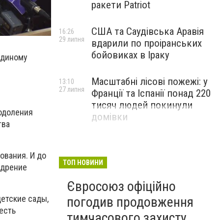
ракети Patriot
США та Саудівська Аравія
16:26
29 липня
вдарили по проіранських
бойовиках в Іраку
единому
Масштабні лісові пожежі: у
13:10
27 липня
Франції та Іспанії понад 220
тисяч людей покинули
одоления
домівки
тва
ования. И до
ТОП НОВИНИ
едрение
Євросоюз офіційно
етские сады,
погодив продовження
есть
тимчасового захисту