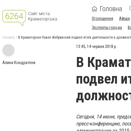
Головна
Оголошення
Афіша
Эксперты города
В
Головна
В Краматорске Павел Жебривский подвел итоги деятельности в должности
13:45, 14 червня 2018 р.
В Крамат
Алина Кондратеня
подвел и
должност
Сегодня, 14 июня, пред
пресс-конференцию, пос
администрации за 2015-