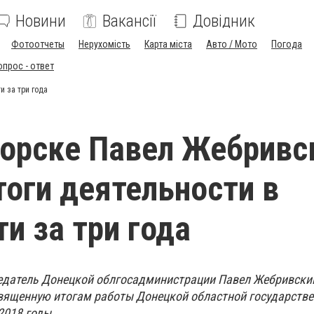
Новини
Вакансії
Довідник
Фотоотчеты
Нерухомість
Карта міста
Авто / Мото
Погода
опрос - ответ
 за три года
орске Павел Жебривс
тоги деятельности в
и за три года
седатель Донецкой облгосадминистрации Павел Жебривски
вященную итогам работы Донецкой областной государств
2018 годы.