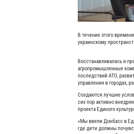
В течение этого времен
украинскому пространст
Восстанавливалась и пр
агропромышленные компл
последствий АТО, разви
управления в городах, ра
Создаются лучшие услов
сих пор активно внедря
проекта Единого культур
«Мы ввели Донбасс в Ед
где дети должны почувст