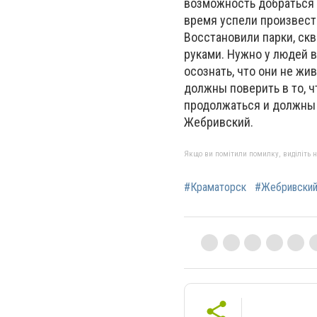
возможность добраться 
время успели произвест
Восстановили парки, ск
руками. Нужно у людей в
осознать, что они не жив
должны поверить в то, ч
продолжаться и должны 
Жебривский.
Якщо ви помітили помилку, виділіть нео
#Краматорск
#Жебривски