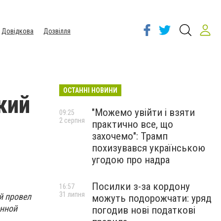
Довідкова
Дозвілля
ОСТАННІ НОВИНИ
кий
"Можемо увійти і взяти
09:25
2 серпня
практично все, що
захочемо": Трамп
похизувався українською
угодою про надра
Посилки з-за кордону
16:57
31 липня
й провел
можуть подорожчати: уряд
енной
погодив нові податкові