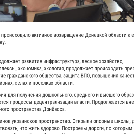
и происходило активное возвращение Донецкой области к 
ву.
одолжает развитие инфраструктура, лесное хозяйство,
ексы, экономика, экология, продолжает происходить пре
тие гражданского общества, защита ВПО, повышения качес
йонах, селах и поселках области.
ия для получения дошкольного, среднего и высшего образ
ются процессы децентрализации власти. Продолжается вн
ного пространства Донбасса.
иное украинское пространство. Открыли опорные школы, д
вовать, что жить здорово. Построены дороги, по которым 