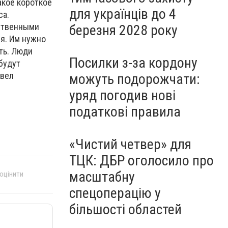
акое короткое
для українців до 4
са.
бственными
березня 2028 року
ся. Им нужно
ить. Люди
Посилки з-за кордону
будут
авел
можуть подорожчати:
уряд погодив нові
податкові правила
«Чистий четвер» для
ТЦК: ДБР оголосило про
масштабну
 оцінити
спецоперацію у
більшості областей