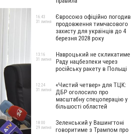
правила
Євросоюз офіційно погодив
16:43
31 липня
продовження тимчасового
захисту для українців до 4
березня 2028 року
Навроцький не скликатиме
13:16
31 липня
Раду нацбезпеки через
російську ракету в Польщі
«Чистий четвер» для ТЦК:
12:24
31 липня
ДБР оголосило про
масштабну спецоперацію у
більшості областей
Зеленський у Вашингтоні
18:00
29 липня
говоритиме з Трампом про