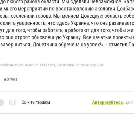
до любого района области. Мы сделали невозможное. За т
и много мероприятий по восстановлению экологии Донбас
веры, озеленили города. Мы меняем Донецкую область со
селить уверенность, что здесь Украина, что она развивает
ут для того, чтобы работать, а работают для того, чтобы ж
то они строят обновленную Украину. Все начатые проекты 
завершиться. Донетчина обречена на успех!», - отметил П
бхідний текст і натисніть Ctrl + Enter, щоб повідомити про це редакцію
й
#отчет
0,0
Оцініть першим
Авторизуйтесь
, щоб