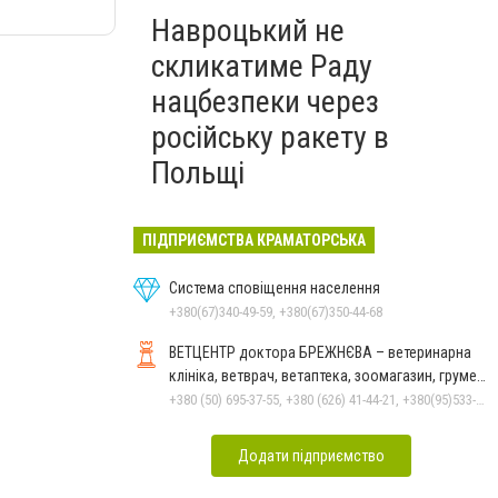
Навроцький не
скликатиме Раду
нацбезпеки через
російську ракету в
Польщі
ПІДПРИЄМСТВА КРАМАТОРСЬКА
Система сповіщення населення
+380(67)340-49-59, +380(67)350-44-68
ВЕТЦЕНТР доктора БРЕЖНЄВА – ветеринарна
клініка, ветврач, ветаптека, зоомагазин, грумер,
стрижки.
+380 (50) 695-37-55, +380 (626) 41-44-21, +380(95)533-90-03
Додати підприємство