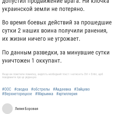
допустил продвижение врага. Ни клочка
украинской земли не потеряно.
Во время боевых действий за прошедшие
сутки 2 наших воина получили ранения,
их жизни ничего не угрожает.
По данным разведки, за минувшие сутки
уничтожен 1 оккупант.
Якщо ви помітили помилку, виділіть необхідний текст і натисніть Ctrl + Enter, щоб
повідомити про це редакцію
#ООС
#сводка
#обстрелы
#Авдеевка
#Зайцево
#Верхнеторецкое
#Марьинка
#артиллерия
Лилия Боровая