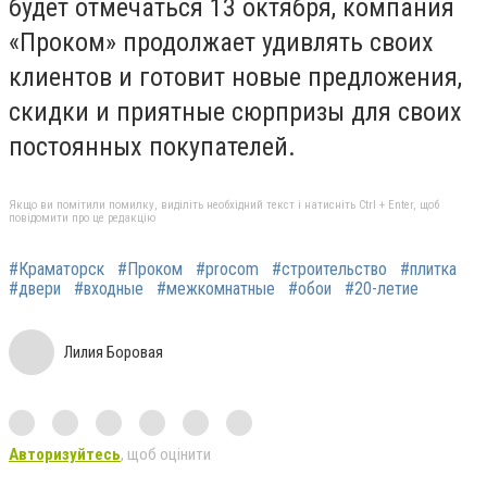
будет отмечаться 13 октября, компания
«Проком» продолжает удивлять своих
клиентов и готовит новые предложения,
скидки и приятные сюрпризы для своих
постоянных покупателей.
Якщо ви помітили помилку, виділіть необхідний текст і натисніть Ctrl + Enter, щоб
повідомити про це редакцію
#Краматорск
#Проком
#procom
#строительство
#плитка
#двери
#входные
#межкомнатные
#обои
#20-летие
Лилия Боровая
Авторизуйтесь
, щоб оцінити