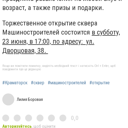
возраст, а также призы и подарки.
Торжественное открытие сквера
Машиностроителей состоится
в субботу,
23 июня, в 17:00, по адресу: ул.
Дворцовая, 38.
Якщо ви помітили помилку, виділіть необхідний текст і натисніть Ctrl + Enter, щоб
повідомити про це редакцію
#Краматорск
#сквер
#машиностроителей
#открытие
Лилия Боровая
0,0
Авторизуйтесь
, щоб оцінити