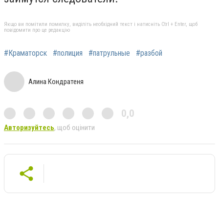
Якщо ви помітили помилку, виділіть необхідний текст і натисніть Ctrl + Enter, щоб
повідомити про це редакцію
#Краматорск
#полиция
#патрульные
#разбой
Алина Кондратеня
0,0
Авторизуйтесь
, щоб оцінити