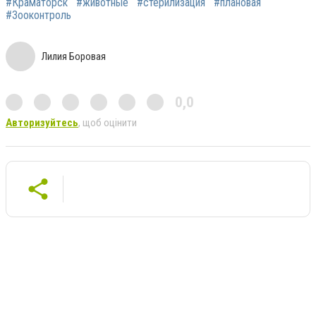
#Краматорск
#животные
#стерилизация
#плановая
#Зооконтроль
Лилия Боровая
0,0
Авторизуйтесь
, щоб оцінити