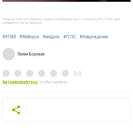
Якщо ви помітили помилку, виділіть необхідний текст і натисніть Ctrl + Enter, щоб
повідомити про це редакцію
#КПВВ
#Майорск
#модуль
#ГСЧС
#повреждение
Лилия Боровая
0,0
Авторизируйтесь
, чтобы оценить