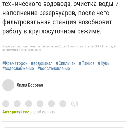
технического водовода, очистка воды и
наполнение резервуаров, после чего
фильтровальная станция возобновит
работу в круглосуточном режиме.
Якщо ви помітили помилку, виділіть необхідний текст і натисніть Ctrl + Enter, щоб
повідомити про це редакцію
#Краматорск
#водоканал
#Спильчак
#Панков
#Куць
#водоснабжение
#восстановление
Лилия Боровая
0,0
Авторизуйтесь
, щоб оцінити