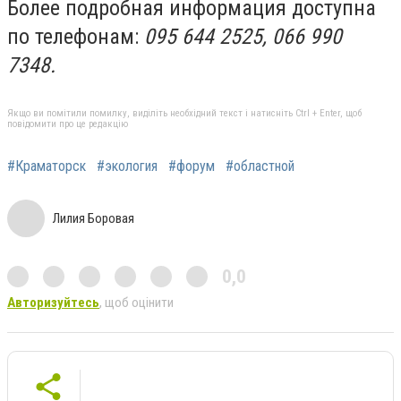
Более подробная информация доступна
по телефонам:
095 644 2525, 066 990
7348.
Якщо ви помітили помилку, виділіть необхідний текст і натисніть Ctrl + Enter, щоб
повідомити про це редакцію
#Краматорск
#экология
#форум
#областной
Лилия Боровая
0,0
Авторизуйтесь
, щоб оцінити