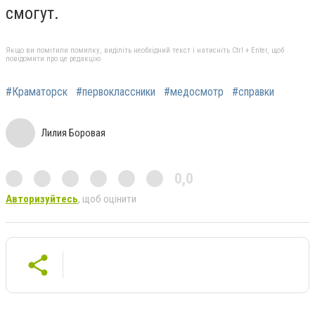
смогут.
Якщо ви помітили помилку, виділіть необхідний текст і натисніть Ctrl + Enter, щоб
повідомити про це редакцію
#Краматорск
#первоклассники
#медосмотр
#справки
Лилия Боровая
0,0
Авторизуйтесь
, щоб оцінити