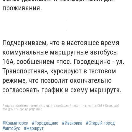
проживания.
Подчеркиваем, что в настоящее время
коммунальные маршрутные автобусы
16А, сообщением «пос. Городещино - ул.
Транспортная», курсируют в тестовом
режиме, что позволит окончательно
согласовать график и схему маршрута.
Якщо ви помітили помилку, виділіть необхідний текст і натисніть Ctrl + Enter, щоб
повідомити про це редакцію
#Краматорск
#Городещино
#Ивановка
#Старый город
#автобус
#маршрут