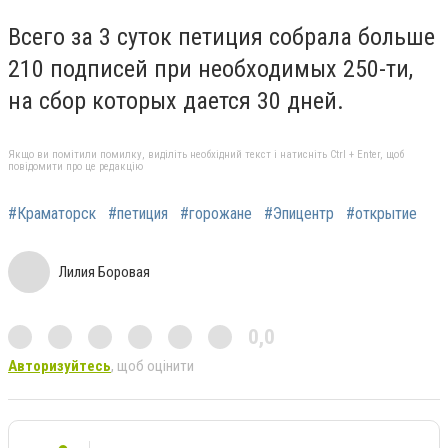
Всего за 3 суток петиция собрала больше
210 подписей при необходимых 250-ти,
на сбор которых дается 30 дней.
Якщо ви помітили помилку, виділіть необхідний текст і натисніть Ctrl + Enter, щоб
повідомити про це редакцію
#Краматорск
#петиция
#горожане
#Эпицентр
#открытие
Лилия Боровая
0,0
Авторизуйтесь
, щоб оцінити