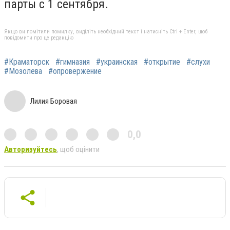
парты с 1 сентября.
Якщо ви помітили помилку, виділіть необхідний текст і натисніть Ctrl + Enter, щоб
повідомити про це редакцію
#Краматорск
#гимназия
#украинская
#открытие
#слухи
#Мозолева
#опровержение
Лилия Боровая
0,0
Авторизуйтесь
, щоб оцінити