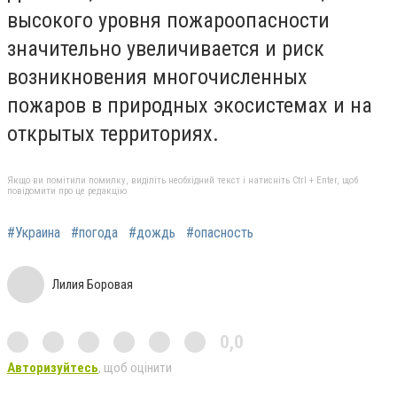
высокого уровня пожароопасности
значительно увеличивается и риск
возникновения многочисленных
пожаров в природных экосистемах и на
открытых территориях.
Якщо ви помітили помилку, виділіть необхідний текст і натисніть Ctrl + Enter, щоб
повідомити про це редакцію
#Украина
#погода
#дождь
#опасность
Лилия Боровая
0,0
Авторизуйтесь
, щоб оцінити