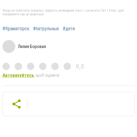
Якщо ви помітили помилку, виділіть необхідний текст і натисніть Ctrl + Enter, щоб
повідомити про це редакцію
#Краматорск
#патрульные
#дети
Лилия Боровая
0,0
Авторизуйтесь
, щоб оцінити