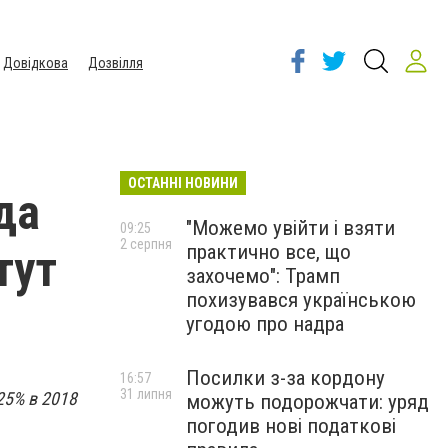
Довідкова
Дозвілля
ОСТАННІ НОВИНИ
да
"Можемо увійти і взяти
09:25
2 серпня
практично все, що
тут
захочемо": Трамп
похизувався українською
угодою про надра
Посилки з-за кордону
16:57
31 липня
25% в 2018
можуть подорожчати: уряд
погодив нові податкові