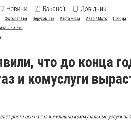
Новини
Вакансії
Довідник
Фотоотчеты
Нерухомість
Карта міста
Авто / Мото
Погода
опрос - ответ
%
явили, что до конца го
газ и комуслуги вырас
ает роста цен на газ и жилищно-коммунальные услуги на 