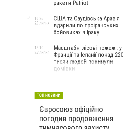
ракети Patriot
США та Саудівська Аравія
16:26
29 липня
вдарили по проіранських
бойовиках в Іраку
Масштабні лісові пожежі: у
13:10
27 липня
Франції та Іспанії понад 220
тисяч людей покинули
домівки
ТОП НОВИНИ
Євросоюз офіційно
погодив продовження
тимчасового захисту