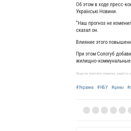
Об этом в ходе пресс-к
Українськi Новини.
"Наш прогноз не изменилс
сказал он.
Влияние этого повышения
При этом Сологуб добави
жилищно-коммунальные у
Якщо ви помітили помилку, виділіть нео
#Украина
#НБУ
#цены
#