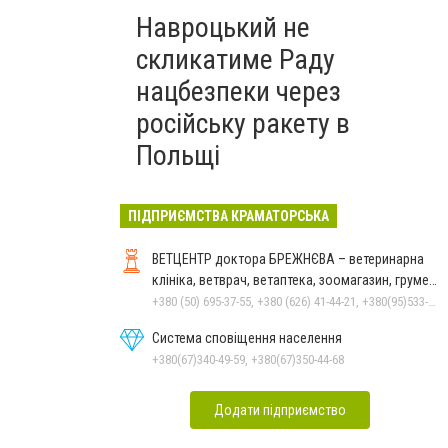
Навроцький не
скликатиме Раду
нацбезпеки через
російську ракету в
Польщі
ПІДПРИЄМСТВА КРАМАТОРСЬКА
ВЕТЦЕНТР доктора БРЕЖНЄВА – ветеринарна
клініка, ветврач, ветаптека, зоомагазин, грумер,
стрижки.
+380 (50) 695-37-55, +380 (626) 41-44-21, +380(95)533-90-03
Система сповіщення населення
+380(67)340-49-59, +380(67)350-44-68
Додати підприємство