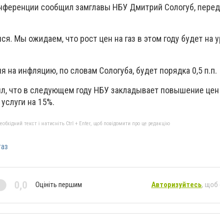
онференции сообщил замглавы НБУ Дмитрий Сологуб, пере
я. Мы ожидаем, что рост цен на газ в этом году будет на у
 на инфляцию, по словам Сологуба, будет порядка 0,5 п.п.
л, что в следующем году НБУ закладывает повышение цен 
слуги на 15%.
бхідний текст і натисніть Ctrl + Enter, щоб повідомити про це редакцію
газ
0,0
Оцініть першим
Авторизуйтесь
, щоб