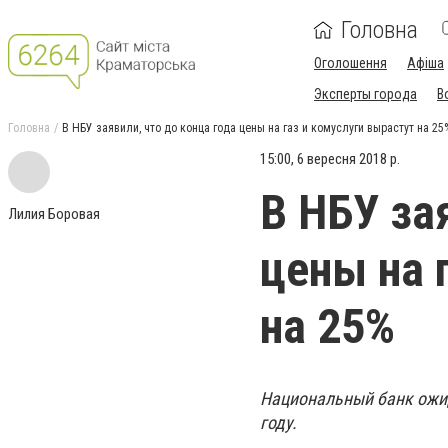
Головна
Оголошення
Афіша
Эксперты города
В
Головна
В НБУ заявили, что до конца года цены на газ и комуслуги вырастут на 25
15:00, 6 вересня 2018 р.
В НБУ за
Лилия Боровая
цены на 
на 25%
Национальный банк ожид
году.