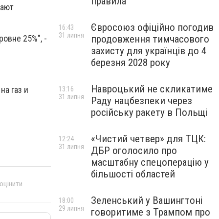
правила
дают
Євросоюз офіційно погодив
16:43
31 липня
продовження тимчасового
ровне 25%", -
захисту для українців до 4
березня 2028 року
Навроцький не скликатиме
на газ и
13:16
31 липня
Раду нацбезпеки через
російську ракету в Польщі
«Чистий четвер» для ТЦК:
12:24
31 липня
ДБР оголосило про
масштабну спецоперацію у
більшості областей
 оцінити
Зеленський у Вашингтоні
18:00
29 липня
говоритиме з Трампом про