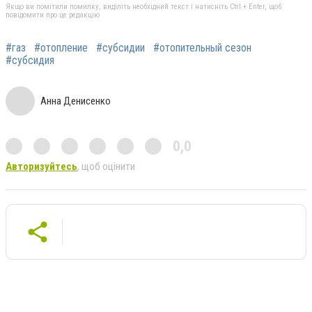
Якщо ви помітили помилку, виділіть необхідний текст і натисніть Ctrl + Enter, щоб
повідомити про це редакцію
#газ
#отопление
#субсидии
#отопительный сезон
#субсидия
Анна Денисенко
0,0
Авторизуйтесь
, щоб оцінити