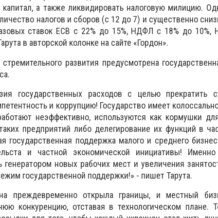
 капитал, а также ликвидировать налоговую милицию. О
личество налогов и сборов (с 12 до 7) и существенно сниз
азовых ставок ЕСВ с 22% до 15%, НДФЛ с 18% до 10%, 
Тарута в авторской колонке на сайте «Гордон».
й стремительного развития предусмотрена государствен
са.
зия государственных расходов с целью прекратить с
петентность и коррупцию! Государство имеет колоссальн
работают неэффективно, используются как кормушки для
таких предприятий либо делегирование их функций в ча
я государственная поддержка малого и среднего бизнес
ельста и частной экономической инициативы! Именно
 генератором новых рабочих мест и увеличения занятос
режим государственной поддержки!» - пишет Тарута.
ина преждевременно открыла границы, и местный биз
юю конкуренцию, отставая в технологическом плане. Т