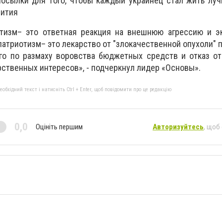
осылки для того, чтобы каждый украинец стал жить луч
вития
тизм– это ответная реакция на внешнюю агрессию и э
патриотизм– это лекарство от "злокачественной опухоли" 
ого по размаху воровства бюджетных средств и отказ о
рственных интересов», - подчеркнул лидер «Основы».
бхідний текст і натисніть Ctrl + Enter, щоб повідомити про це редакцію
0,0
Оцініть першим
Авторизуйтесь
, щоб