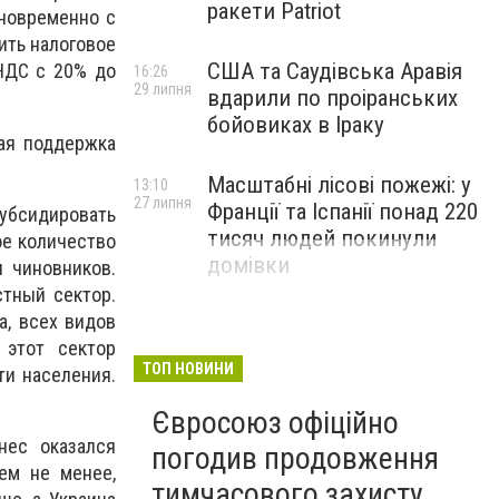
ракети Patriot
дновременно с
ить налоговое
США та Саудівська Аравія
НДС с 20% до
16:26
29 липня
вдарили по проіранських
бойовиках в Іраку
ная поддержка
Масштабні лісові пожежі: у
13:10
27 липня
Франції та Іспанії понад 220
убсидировать
тисяч людей покинули
ое количество
домівки
 чиновников.
стный сектор.
а, всех видов
 этот сектор
ТОП НОВИНИ
ти населения.
Євросоюз офіційно
нес оказался
погодив продовження
ем не менее,
тимчасового захисту