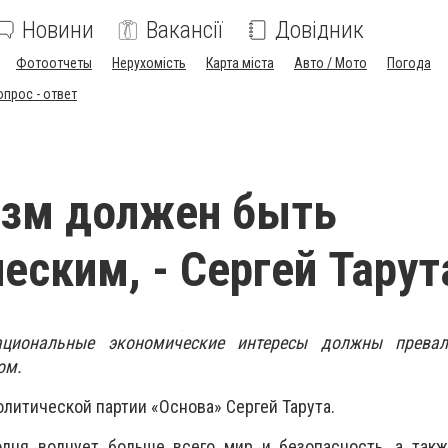
Новини
Вакансії
Довідник
Фотоотчеты
Нерухомість
Карта міста
Авто / Мото
Погода
опрос - ответ
изм должен быть
еским, - Сергей Тарут
ациональные экономические интересы должны превал
ом.
литической партии «Основа» Сергей Тарута.
одня волнует больше всего мир и безопасность, а такж