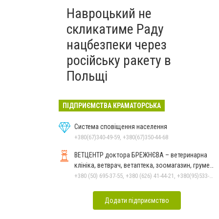
Навроцький не
скликатиме Раду
нацбезпеки через
російську ракету в
Польщі
ПІДПРИЄМСТВА КРАМАТОРСЬКА
Система сповіщення населення
+380(67)340-49-59, +380(67)350-44-68
ВЕТЦЕНТР доктора БРЕЖНЄВА – ветеринарна
клініка, ветврач, ветаптека, зоомагазин, грумер,
стрижки.
+380 (50) 695-37-55, +380 (626) 41-44-21, +380(95)533-90-03
Додати підприємство