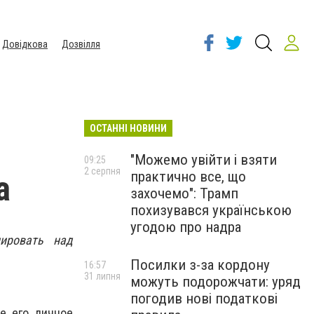
Довідкова
Дозвілля
ОСТАННІ НОВИНИ
"Можемо увійти і взяти
09:25
2 серпня
практично все, що
а
захочемо": Трамп
похизувався українською
угодою про надра
ировать над
Посилки з-за кордону
16:57
31 липня
можуть подорожчати: уряд
погодив нові податкові
е его личное