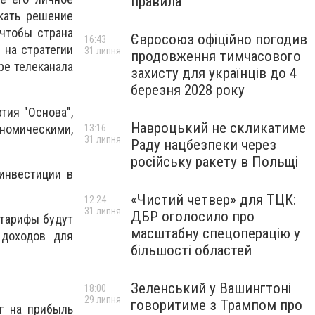
правила
кать решение
 чтобы страна
Євросоюз офіційно погодив
16:43
 на стратегии
31 липня
продовження тимчасового
ре телеканала
захисту для українців до 4
березня 2028 року
тия "Основа",
Навроцький не скликатиме
ономическими,
13:16
31 липня
Раду нацбезпеки через
російську ракету в Польщі
 инвестиции в
«Чистий четвер» для ТЦК:
12:24
31 липня
ДБР оголосило про
 тарифы будут
масштабну спецоперацію у
 доходов для
більшості областей
Зеленський у Вашингтоні
18:00
29 липня
говоритиме з Трампом про
г на прибыль