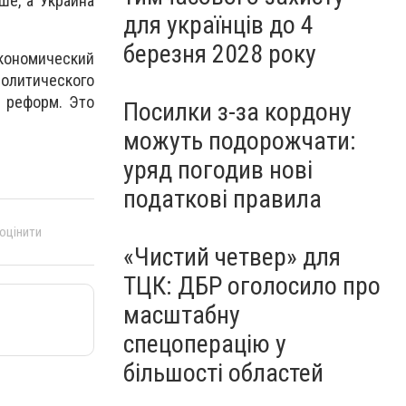
ше, а Украина
для українців до 4
березня 2028 року
кономический
политического
т реформ. Это
Посилки з-за кордону
можуть подорожчати:
уряд погодив нові
податкові правила
 оцінити
«Чистий четвер» для
ТЦК: ДБР оголосило про
масштабну
спецоперацію у
більшості областей