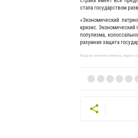
страна имеет все предп
стала государством раз
«Экономический патрио
кризис. Экономический 
популизма, колоссальн
разумная защита госуда
Якщо ви помітили помилку, виділіть нео