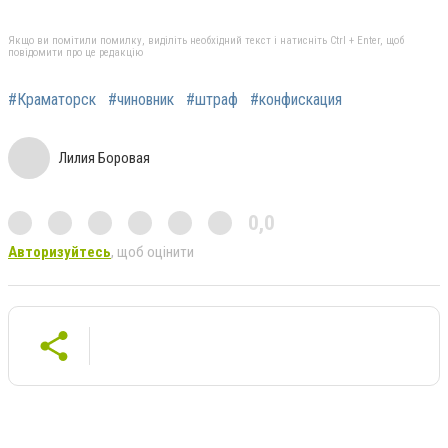
Якщо ви помітили помилку, виділіть необхідний текст і натисніть Ctrl + Enter, щоб
повідомити про це редакцію
#Краматорск
#чиновник
#штраф
#конфискация
Лилия Боровая
0,0
Авторизуйтесь
, щоб оцінити