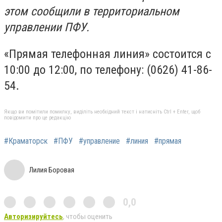
этом сообщили в территориальном
управлении ПФУ.
«Прямая телефонная линия» состоится с
10:00 до 12:00, по телефону: (0626) 41-86-
54.
Якщо ви помітили помилку, виділіть необхідний текст і натисніть Ctrl + Enter, щоб
повідомити про це редакцію
#Краматорск
#ПФУ
#управление
#линия
#прямая
Лилия Боровая
0,0
Авторизируйтесь
, чтобы оценить