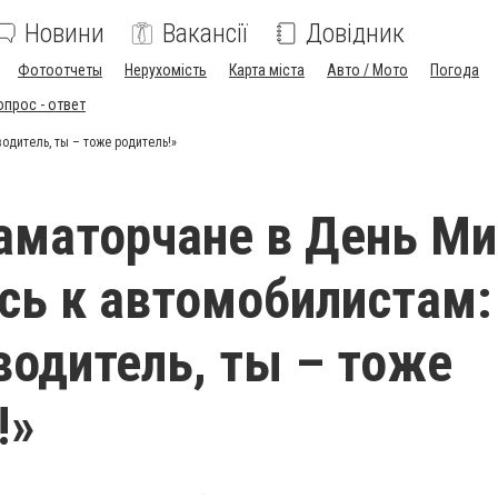
Новини
Вакансії
Довідник
Фотоотчеты
Нерухомість
Карта міста
Авто / Мото
Погода
опрос - ответ
одитель, ты – тоже родитель!»
маторчане в День Ми
сь к автомобилистам:
водитель, ты – тоже
!»