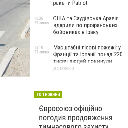
ракети Patriot
США та Саудівська Аравія
16:26
29 липня
вдарили по проіранських
бойовиках в Іраку
Масштабні лісові пожежі: у
13:10
27 липня
Франції та Іспанії понад 220
тисяч людей покинули
домівки
ТОП НОВИНИ
Євросоюз офіційно
погодив продовження
тимчасового захисту