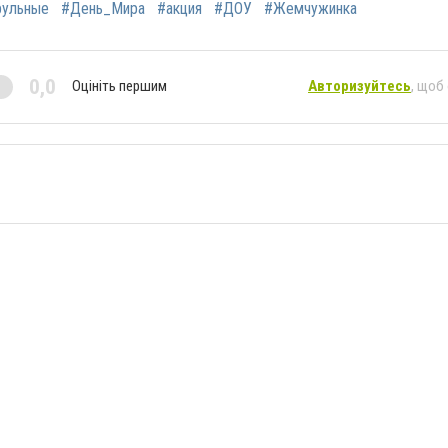
рульные
#День_Мира
#акция
#ДОУ
#Жемчужинка
0,0
Оцініть першим
Авторизуйтесь
, щоб