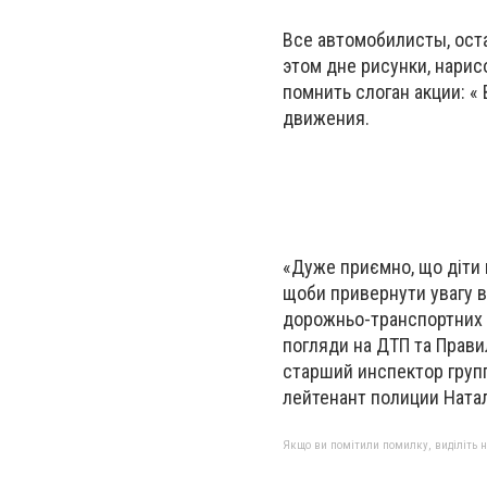
Все автомобилисты, ост
этом дне рисунки, нари
помнить слоган акции: «
движения.
«Дуже приємно, що діти на
щоби привернути увагу в
дорожньо-транспортних пр
погляди на ДТП та Прав
старший инспектор груп
лейтенант полиции Ната
Якщо ви помітили помилку, виділіть нео