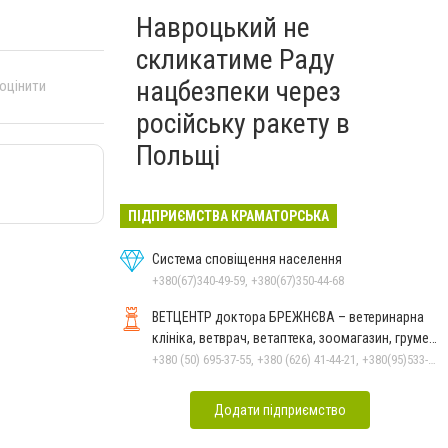
Навроцький не
скликатиме Раду
нацбезпеки через
 оцінити
російську ракету в
Польщі
ПІДПРИЄМСТВА КРАМАТОРСЬКА
Система сповіщення населення
+380(67)340-49-59, +380(67)350-44-68
ВЕТЦЕНТР доктора БРЕЖНЄВА – ветеринарна
клініка, ветврач, ветаптека, зоомагазин, грумер,
стрижки.
+380 (50) 695-37-55, +380 (626) 41-44-21, +380(95)533-90-03
Додати підприємство