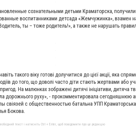
ановленные сознательными детьми Краматорска, получили 
сованные воспитанниками детсада «Жемчужинка», взамен 
 Водитель, ты – тоже родитель!», а также не нарушать прав
віть такого віку готові долучитися до цієї акції, яка спрям
одіїв до того, що доволі часто діти стають жертвами або у
игод. На малюнках зображені дитячі ініціативи, дитяча тво
ила дорожнього руху», - прокомментировала сегодняшнюю 
пы свіязей с общественностью батальна УПП Краматорська
лья Бокова.
бхідний текст і натисніть Ctrl + Enter, щоб повідомити про це редакцію