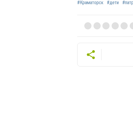
#Краматорск
#дети
#пат