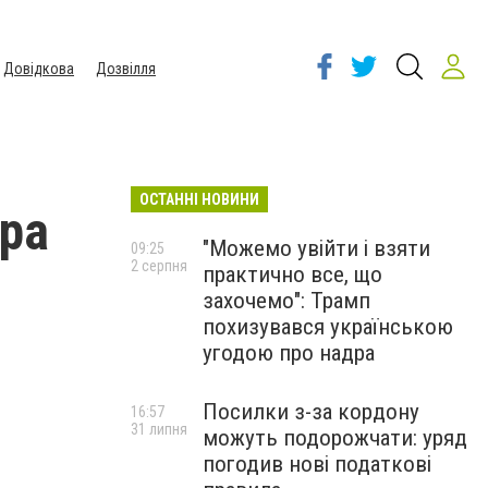
Довідкова
Дозвілля
ОСТАННІ НОВИНИ
ра
"Можемо увійти і взяти
09:25
2 серпня
практично все, що
захочемо": Трамп
похизувався українською
угодою про надра
Посилки з-за кордону
16:57
31 липня
можуть подорожчати: уряд
погодив нові податкові