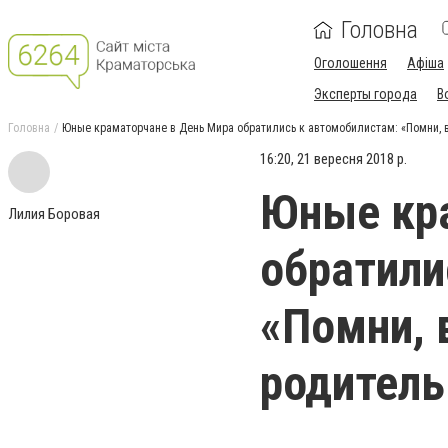
Головна
Оголошення
Афіша
Эксперты города
В
Головна
Юные краматорчане в День Мира обратились к автомобилистам: «Помни, в
16:20, 21 вересня 2018 р.
Юные кра
Лилия Боровая
обратили
«Помни, 
родитель