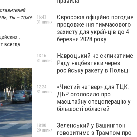
правила
ставителей
Євросоюз офіційно погодив
ль, ты – тоже
16:43
31 липня
продовження тимчасового
захисту для українців до 4
ейских ,
березня 2028 року
т всегда
Навроцький не скликатиме
13:16
31 липня
Раду нацбезпеки через
російську ракету в Польщі
«Чистий четвер» для ТЦК:
12:24
31 липня
ДБР оголосило про
масштабну спецоперацію у
більшості областей
Зеленський у Вашингтоні
18:00
29 липня
говоритиме з Трампом про