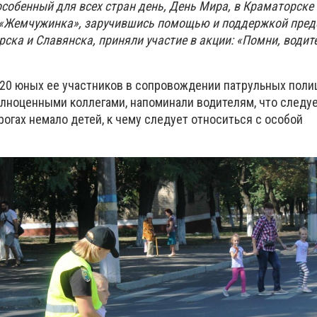
 особенный для всех стран день, День Мира, в Краматорске
«Жемчужинка», заручившись помощью и поддержкой пред
ка и Славянска, приняли участие в акции: «Помни, водите
 20 юных ее участников в сопровождении патрульных полиц
олноценными коллегами, напоминали водителям, что следуе
орогах немало детей, к чему следует относиться с особой