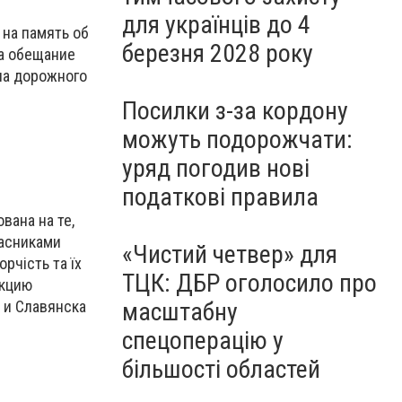
для українців до 4
на память об
березня 2028 року
на обещание
ила дорожного
Посилки з-за кордону
можуть подорожчати:
уряд погодив нові
податкові правила
ована на те,
часниками
«Чистий четвер» для
рчість та їх
ТЦК: ДБР оголосило про
акцию
 и Славянска
масштабну
спецоперацію у
більшості областей